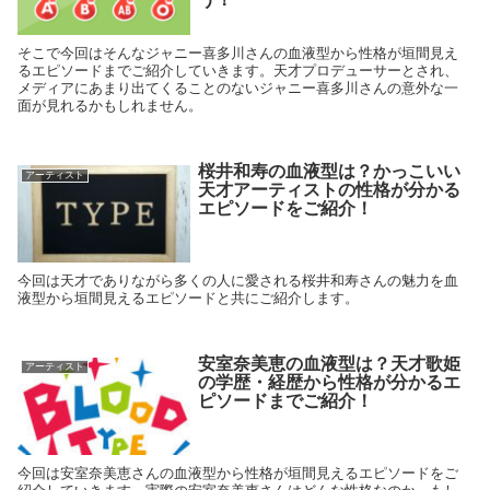
そこで今回はそんなジャニー喜多川さんの血液型から性格が垣間見え
るエピソードまでご紹介していきます。天才プロデューサーとされ、
メディアにあまり出てくることのないジャニー喜多川さんの意外な一
面が見れるかもしれません。
桜井和寿の血液型は？かっこいい
アーティスト
天才アーティストの性格が分かる
エピソードをご紹介！
今回は天才でありながら多くの人に愛される桜井和寿さんの魅力を血
液型から垣間見えるエピソードと共にご紹介します。
安室奈美恵の血液型は？天才歌姫
アーティスト
の学歴・経歴から性格が分かるエ
ピソードまでご紹介！
今回は安室奈美恵さんの血液型から性格が垣間見えるエピソードをご