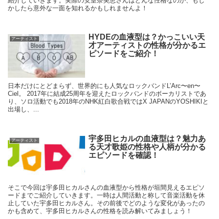
紹介していきます。実際の安室奈美恵さんはどんな性格なのか、もし
かしたら意外な一面を知れるかもしれませんよ！
HYDEの血液型は？かっこいい天
アーティスト
才アーティストの性格が分かるエ
ピソードをご紹介！
日本だけにとどまらず、世界的にも人気なロックバンドL’Arc〜en〜
Ciel。 2017年に結成25周年を迎えたロックバンドのボーカリストであ
り、ソロ活動でも2018年のNHK紅白歌合戦ではX JAPANのYOSHIKIと
出場し、...
宇多田ヒカルの血液型は？魅力あ
アーティスト
る天才歌姫の性格や人柄が分かる
エピソードを確認！
そこで今回は宇多田ヒカルさんの血液型から性格が垣間見えるエピソ
ードまでご紹介していきます。一時は人間活動と称して音楽活動を休
止していた宇多田ヒカルさん。その前後でどのような変化があったの
かも含めて、宇多田ヒカルさんの性格を読み解いてみましょう！