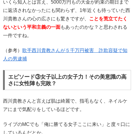
いくら知人とは言え、5000万円もの大金が約束の期日まで
に返済されなかったにも関わらず、1年近くも待っていた西
川貴教さんの心の広さにも驚きですが、
ことを荒立てたく
ないという平和主義の一面
もあったのかな？と思わされる
一件ですね。
（参考）
歌手西川貴教さんが５千万円被害 詐欺容疑で知
人の男逮捕
エピソード③女子以上の女子力！その美意識の高
さに女性陣も完敗？
西川貴教さんと言えば肌は綺麗で、指毛もなく、ネイルケ
アにまで気配りをしているほどです。
ライブのMCでも「俺に勝てる女子ここに来い」と度々口に
しているんだとか。