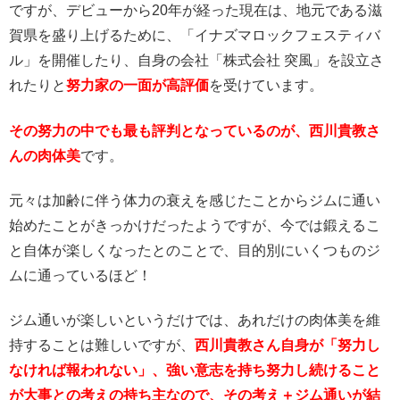
ですが、デビューから20年が経った現在は、地元である滋
賀県を盛り上げるために、「イナズマロックフェスティバ
ル」を開催したり、自身の会社「株式会社 突風」を設立さ
れたりと
努力家の一面が高評価
を受けています。
その努力の中でも最も評判となっているのが、西川貴教さ
んの肉体美
です。
元々は加齢に伴う体力の衰えを感じたことからジムに通い
始めたことがきっかけだったようですが、今では鍛えるこ
と自体が楽しくなったとのことで、目的別にいくつものジ
ムに通っているほど！
ジム通いが楽しいというだけでは、あれだけの肉体美を維
持することは難しいですが、
西川貴教さん自身が「努力し
なければ報われない」、強い意志を持ち努力し続けること
が大事との考えの持ち主なので、その考え＋ジム通いが結