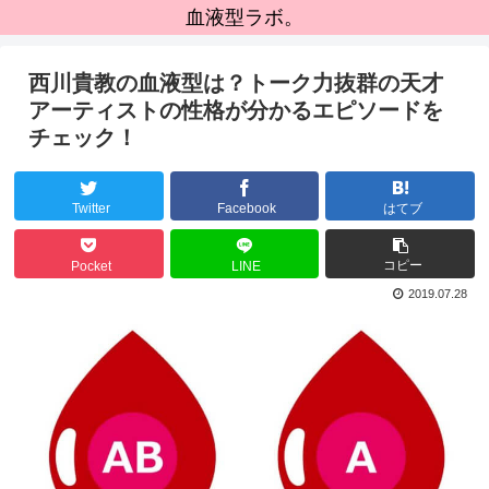
血液型ラボ。
西川貴教の血液型は？トーク力抜群の天才
アーティストの性格が分かるエピソードを
チェック！
Twitter
Facebook
はてブ
コピー
Pocket
LINE
2019.07.28