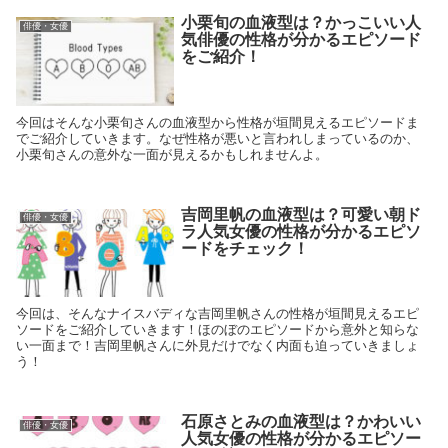
小栗旬の血液型は？かっこいい人
俳優・女優
気俳優の性格が分かるエピソード
をご紹介！
今回はそんな小栗旬さんの血液型から性格が垣間見えるエピソードま
でご紹介していきます。なぜ性格が悪いと言われしまっているのか、
小栗旬さんの意外な一面が見えるかもしれませんよ。
吉岡里帆の血液型は？可愛い朝ド
俳優・女優
ラ人気女優の性格が分かるエピソ
ードをチェック！
今回は、そんなナイスバディな吉岡里帆さんの性格が垣間見えるエピ
ソードをご紹介していきます！ほのぼのエピソードから意外と知らな
い一面まで！吉岡里帆さんに外見だけでなく内面も迫っていきましょ
う！
石原さとみの血液型は？かわいい
俳優・女優
人気女優の性格が分かるエピソー