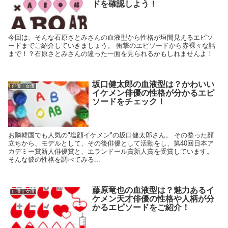
ドを確認しよう！
今回は、そんな石原さとみさんの血液型から性格が垣間見えるエピソ
ードまでご紹介していきましょう。 衝撃のエピソードから赤裸々な話
まで！？石原さとみさんの違った一面を見られるかもしれませんよ！
坂口健太郎の血液型は？かわいい
俳優・女優
イケメン俳優の性格が分かるエピ
ソードをチェック！
お隣韓国でも人気の"塩顔イケメン"の坂口健太郎さん。 その整った顔
立ちから、モデルとして、その後俳優として活動をし、第40回日本ア
カデミー賞新人俳優賞と、エランドール賞新人賞を受賞しています。
そんな彼の性格を調べてみる...
藤原竜也の血液型は？魅力あるイ
俳優・女優
ケメン天才俳優の性格や人柄が分
かるエピソードをご紹介！