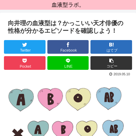
血液型ラボ。
向井理の血液型は？かっこいい天才俳優の
性格が分かるエピソードを確認しよう！
Twitter
Facebook
はてブ
コピー
Pocket
LINE
2019.05.10