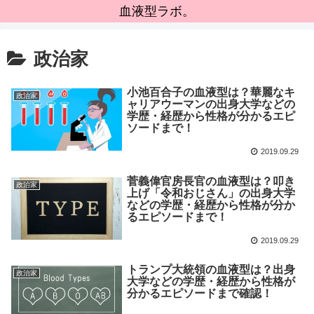
血液型ラボ。
政治家
小池百合子の血液型は？華麗なキ
政治家
ャリアウーマンの出身大学などの
学歴・経歴から性格が分かるエピ
ソードまで！
2019.09.29
菅義偉官房長官の血液型は？叩き
政治家
上げ「令和おじさん」の出身大学
などの学歴・経歴から性格が分か
るエピソードまで！
2019.09.29
トランプ大統領の血液型は？出身
政治家
大学などの学歴・経歴から性格が
分かるエピソードまで確認！