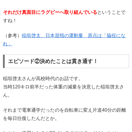
それだけ真面目にラグビーへ取り組んでいる
ということで
すね！
（参考）
稲垣啓太、日本屈指の運動量 原点は「脇役にな
れ」
エピソード②決めたことは貫き通す！
稲垣啓太さんが高校時代のお話です。
当時120キロ前半だった体重の減量を決意した稲垣啓太さ
ん。
それまで電車通学だったのを自転車に変え片道40分の距離
を毎日往復したんだとか。