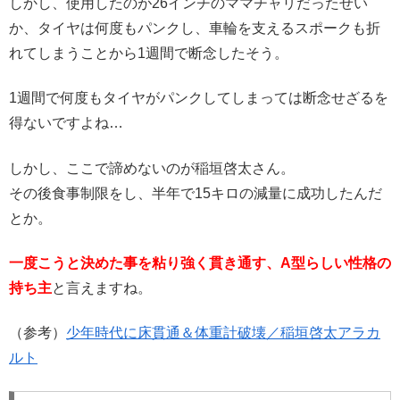
しかし、使用したのが26インチのママチャリだったせい
か、タイヤは何度もパンクし、車輪を支えるスポークも折
れてしまうことから1週間で断念したそう。
1週間で何度もタイヤがパンクしてしまっては断念せざるを
得ないですよね…
しかし、ここで諦めないのが稲垣啓太さん。
その後食事制限をし、半年で15キロの減量に成功したんだ
とか。
一度こうと決めた事を粘り強く貫き通す、A型らしい性格の
持ち主
と言えますね。
（参考）
少年時代に床貫通＆体重計破壊／稲垣啓太アラカ
ルト