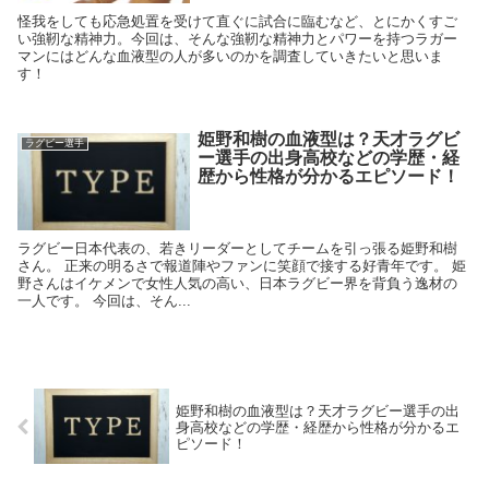
怪我をしても応急処置を受けて直ぐに試合に臨むなど、とにかくすご
い強靭な精神力。今回は、そんな強靭な精神力とパワーを持つラガー
マンにはどんな血液型の人が多いのかを調査していきたいと思いま
す！
姫野和樹の血液型は？天才ラグビ
ラグビー選手
ー選手の出身高校などの学歴・経
歴から性格が分かるエピソード！
ラグビー日本代表の、若きリーダーとしてチームを引っ張る姫野和樹
さん。 正来の明るさで報道陣やファンに笑顔で接する好青年です。 姫
野さんはイケメンで女性人気の高い、日本ラグビー界を背負う逸材の
一人です。 今回は、そん...
姫野和樹の血液型は？天才ラグビー選手の出
身高校などの学歴・経歴から性格が分かるエ
ピソード！