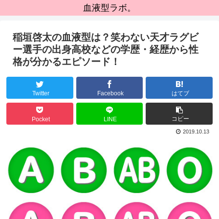
血液型ラボ。
稲垣啓太の血液型は？笑わない天才ラグビ
ー選手の出身高校などの学歴・経歴から性
格が分かるエピソード！
Twitter
Facebook
はてブ
コピー
Pocket
LINE
2019.10.13